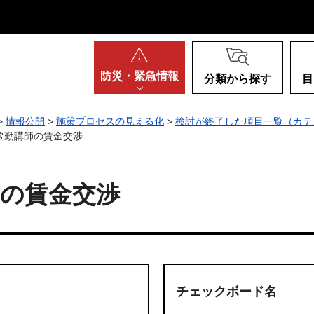
阪府
防災・
緊急情報
分類から探す
目
>
情報公開
>
施策プロセスの見える化
>
検討が終了した項目一覧（カテ
常勤講師の賃金交渉
師の賃金交渉
チェックボード名