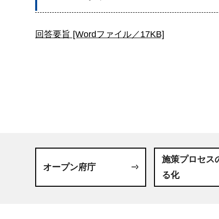
回答要旨 [Wordファイル／17KB]
施策プロセス
オープン府庁
る化