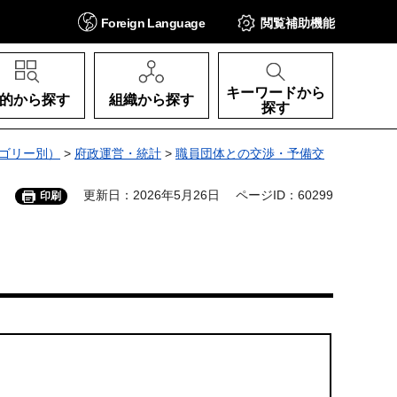
Foreign
Language
閲覧補助
機能
キーワードから
的から探す
組織から探す
探す
ゴリー別）
>
府政運営・統計
>
職員団体との交渉・予備交
更新日：2026年5月26日
ページID：60299
印刷