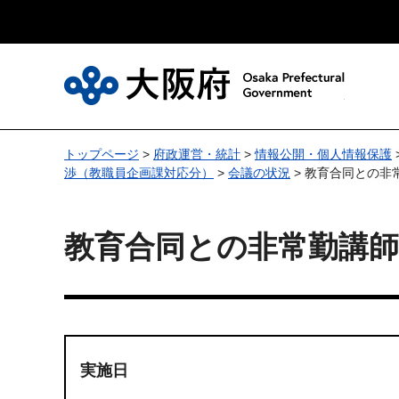
大
トップページ
>
府政運営・統計
>
情報公開・個人情報保護
渉（教職員企画課対応分）
>
会議の状況
> 教育合同との非
教育合同との非常勤講
実施日