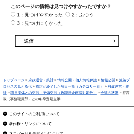
このページの情報は見つけやすかったですか？
1：見つけやすかった
2：ふつう
3：見つけにくかった
トップページ
>
府政運営・統計
>
情報公開・個人情報保護
>
情報公開
>
施策プ
ロセスの見える化
>
検討が終了した項目一覧（カテゴリー別）
>
府政運営・統
計
>
職員団体との交渉・予備交渉（教職員企画課対応分）
>
会議の状況
> 府高
教（事務職員部）との冬季定期交渉
このサイトのご利用について
著作権・リンクについて
ユニバーサルデザインについて