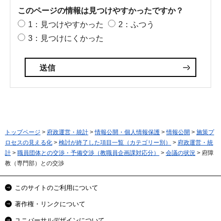
このページの情報は見つけやすかったですか？
1：見つけやすかった
2：ふつう
3：見つけにくかった
トップページ
>
府政運営・統計
>
情報公開・個人情報保護
>
情報公開
>
施策プ
ロセスの見える化
>
検討が終了した項目一覧（カテゴリー別）
>
府政運営・統
計
>
職員団体との交渉・予備交渉（教職員企画課対応分）
>
会議の状況
> 府障
教（専門部）との交渉
このサイトのご利用について
著作権・リンクについて
ユニバーサルデザインについて