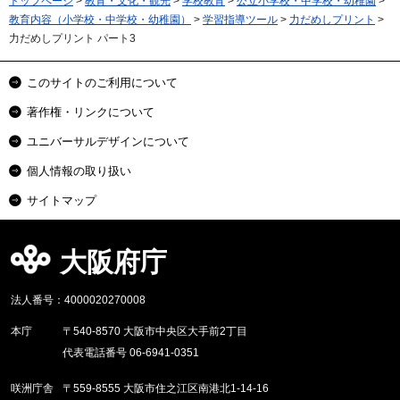
トップページ
>
教育・文化・観光
>
学校教育
>
公立小学校・中学校・幼稚園
>
教育内容（小学校・中学校・幼稚園）
>
学習指導ツール
>
力だめしプリント
>
力だめしプリント パート3
このサイトのご利用について
著作権・リンクについて
ユニバーサルデザインについて
個人情報の取り扱い
サイトマップ
大阪府庁
法人番号：4000020270008
本庁
〒540-8570 大阪市中央区大手前2丁目
代表電話番号 06-6941-0351
咲洲庁舎
〒559-8555 大阪市住之江区南港北1-14-16