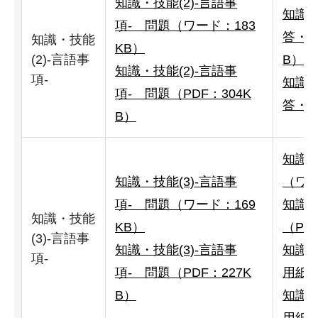
知識・技能(2)-言語事
知識・
項- 問題（ワード：183
答・解
知識・技能
KB）
(2)-言語事
B）
知識・技能(2)-言語事
項-
知識・
項- 問題（PDF：304K
答・解
B）
知識・
知識・技能(3)-言語事
（ワー
項- 問題（ワード：169
知識・
知識・技能
KB）
（PD
(3)-言語事
知識・技能(3)-言語事
知識・
項-
項- 問題（PDF：227K
用紙（
B）
知識・