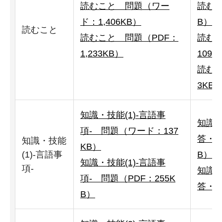
読むこと 問題（ワー
読むこ
ド：1,406KB）
B）
読むこと
読むこと 問題（PDF：
読む
1,233KB）
109K
読むこ
3KB
知識・技能(1)-言語事
知識・
項- 問題（ワード：137
答・解
知識・技能
KB）
(1)-言語事
B）
知識・技能(1)-言語事
項-
知識・
項- 問題（PDF：255K
答・解
B）