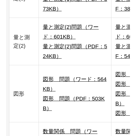
73KB）
F：380
量と測定(2)問題（ワー
量と測定
ド：601KB）
ド：607
量と測
定(2)
量と測定(2)問題（PDF：5
量と測定
24KB）
F：540
図形 解
図形 問題（ワード：564
図形 解
KB）
図形
図形 解
図形 問題（PDF：503K
B）
B）
図形 解
数量関係 問題（ワー
数量関