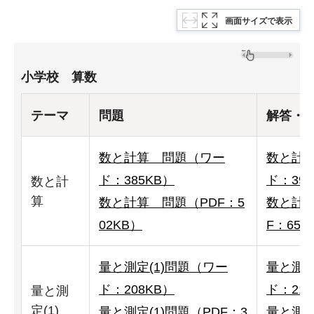
画面サイズで表示
小学校 算数
テーマ
問題
解答・
数と計算 問題（ワー
数と計
ド：385KB）
ド：390
数と計
算
数と計算 問題（PDF：5
数と計
02KB）
F：651
量と測定(1)問題（ワー
量と測定
ド：208KB）
ド：210
量と測
定(1)
量と測定(1)問題（PDF：3
量と測定