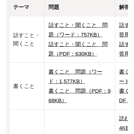
テーマ
問題
解答
話すこと・聞くこと 問
話す
題（ワード：757KB）
答用紙
話すこと・
聞くこと
話すこと・聞くこと 問
話す
題（PDF：630KB）
答用紙
書くこと 問題（ワー
書く
ド：1,577KB）
ード：
書くこと
書くこと 問題（PDF：9
書く
68KB）
DF：
読むこ
4KB