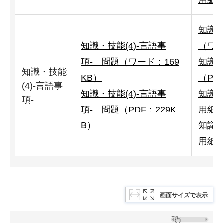
用紙（
知識・
知識・技能(4)-言語事
（ワー
項- 問題（ワード：169
知識・
知識・技能
KB）
（PD
(4)-言語事
知識・技能(4)-言語事
知識・
項-
項- 問題（PDF：229K
用紙（
B）
知識・
用紙（
画面サイズで表示