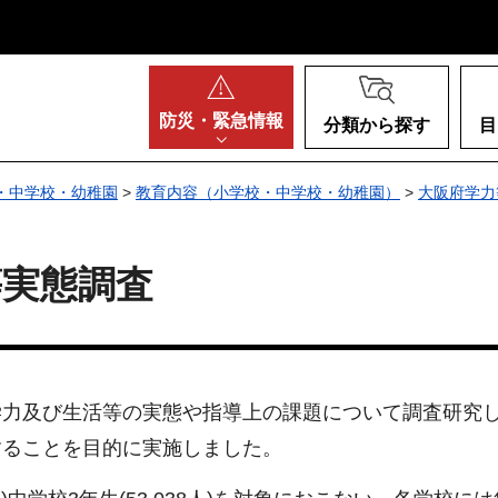
阪府
防災・
緊急情報
分類から探す
目
・中学校・幼稚園
>
教育内容（小学校・中学校・幼稚園）
>
大阪府学力
等実態調査
学力及び生活等の実態や指導上の課題について調査研究
することを目的に実施しました。