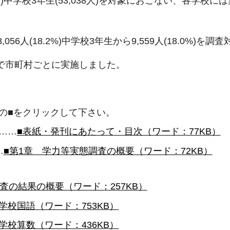
2人)中学校3年生(53,038人)を対象におこない、各学
6人(18.2%)中学校3年生から9,559人(18.0%
間で市町村ごとに実施しました。
の■をクリックして下さい。
……
■表紙・発刊にあたって・目次（ワード：77KB）
…
■第1章 学力等実態調査の概要（ワード：72KB）
査の結果の概要（ワード：257KB）
小学校国語（ワード：753KB）
小学校算数（ワード：436KB）