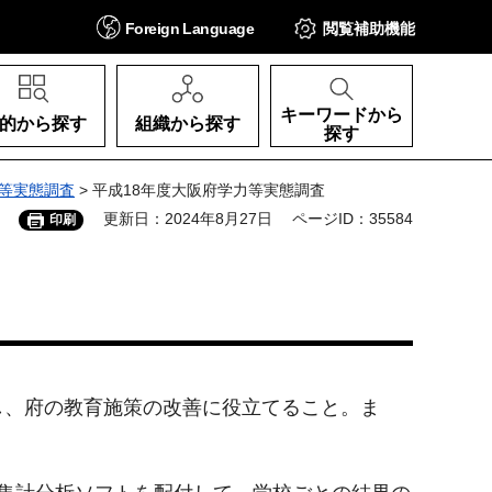
Foreign
Language
閲覧補助
機能
キーワードから
的から探す
組織から探す
探す
等実態調査
> 平成18年度大阪府学力等実態調査
更新日：2024年8月27日
ページID：35584
印刷
し、府の教育施策の改善に役立てること。ま