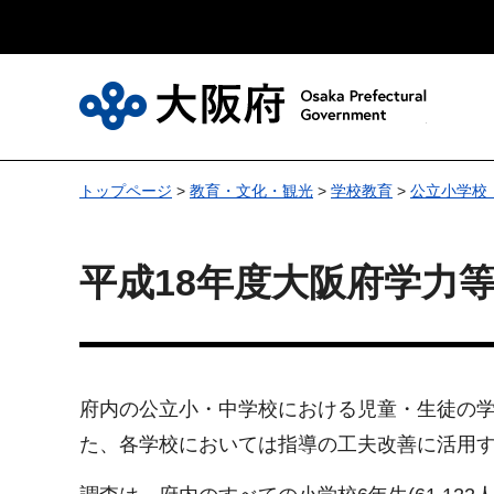
大
トップページ
>
教育・文化・観光
>
学校教育
>
公立小学校
平成18年度大阪府学力
府内の公立小・中学校における児童・生徒の
た、各学校においては指導の工夫改善に活用