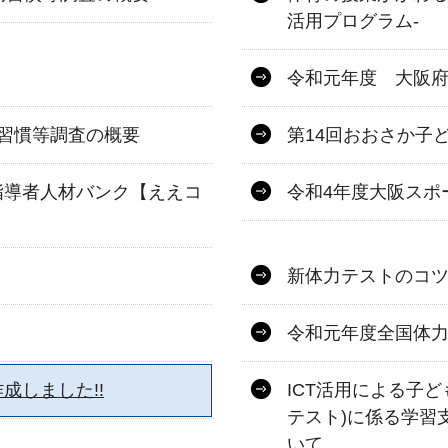
活用プログラム-
令和元年度 大阪
習慣等調査の概要
第14回おおさか子ど
指導者人材バンク【ええコ
令和4年度大阪スポ
新体力テストのコ
令和元年度全国体
成しました!!
ICT活用による子
テスト)に係る学習
いて