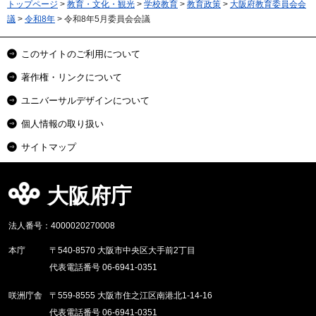
トップページ
>
教育・文化・観光
>
学校教育
>
教育政策
>
大阪府教育委員会会
議
>
令和8年
> 令和8年5月委員会会議
このサイトのご利用について
著作権・リンクについて
ユニバーサルデザインについて
個人情報の取り扱い
サイトマップ
大阪府庁
法人番号：4000020270008
本庁
〒540-8570 大阪市中央区大手前2丁目
代表電話番号 06-6941-0351
咲洲庁舎
〒559-8555 大阪市住之江区南港北1-14-16
代表電話番号 06-6941-0351