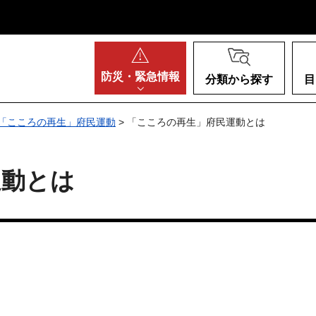
阪府
防災・
緊急情報
分類から探す
目
「こころの再生」府民運動
> 「こころの再生」府民運動とは
運動とは