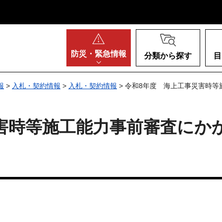
阪府
防災・
緊急情報
分類から探す
目
報
>
入札・契約情報
>
入札・契約情報
> 令和8年度 海上工事災害時
害時等施工能力事前審査にか