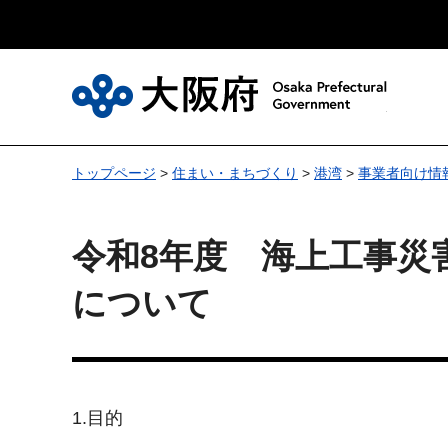
大
トップページ
>
住まい・まちづくり
>
港湾
>
事業者向け情
令和8年度 海上工事災
について
1.目的