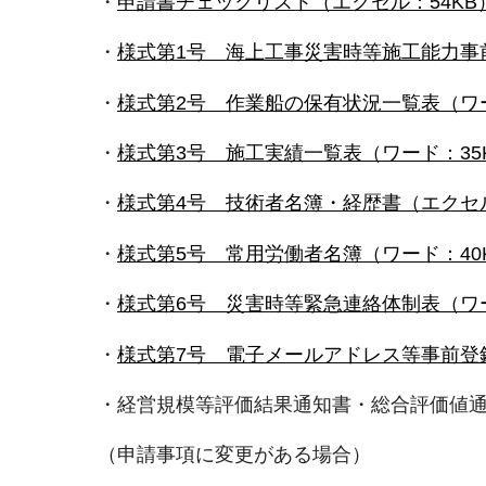
・
申請書チェックリスト（エクセル：54KB
・
様式第1号 海上工事災害時等施工能力事
・
様式第2号 作業船の保有状況一覧表（ワー
・
様式第3号 施工実績一覧表（ワード：35
・
様式第4号 技術者名簿・経歴書（エクセル
・
様式第5号 常用労働者名簿（ワード：40
・
様式第6号 災害時等緊急連絡体制表（ワー
・
様式第7号 電子メールアドレス等事前登録
・経営規模等評価結果通知書・総合評価値通
（申請事項に変更がある場合）