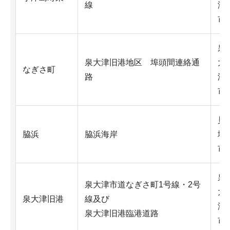
線
津
市
泉
泉大津旧港地区 埠頭間連絡通
大
なぎさ町
路
津
市
貝
脇浜
脇浜海岸
塚
市
泉
泉大津市道なぎさ町1号線・2号
大
泉大津旧港
線及び
津
泉大津旧港臨港道路
市