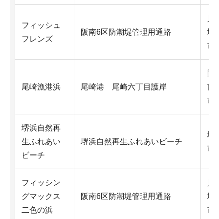
貝
フィッシュ
阪南6区防潮堤管理用通路
塚
フレンズ
市
阪
尾崎漁港浜
尾崎港 尾崎六丁目護岸
南
市
堺浜自然再
堺
生ふれあい
堺浜自然再生ふれあいビーチ
市
ビーチ
フィッシン
貝
グマックス
阪南6区防潮堤管理用通路
塚
二色の浜
市