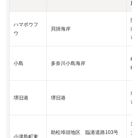
所
阪
ハマボウフ
貝掛海岸
南
ウ
市
岬
小島
多奈川小島海岸
町
堺
堺旧港
堺旧港
市
泉
助松埠頭地区 臨港道路103号
大
小津島町東