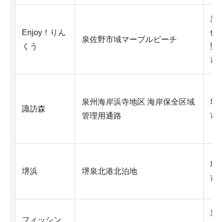
泉
Enjoy！りん
佐
泉佐野市域マーブルビーチ
くう
野
市
泉州海岸浜寺地区 海岸保全区域
堺
諏訪森
管理用通路
市
堺
堺浜
堺泉北港北泊地
市
泉
フィッシン