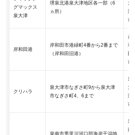
堺泉北港泉大津地区各一部（6
大
グマックス
ヵ所）
津
泉大津
市
岸
岸和田市港緑町4番から2番まで
和
岸和田港
（岸和田旧港）
田
市
泉
泉大津市なぎさ町9から泉大津
大
クリハラ
市なぎさ町4、6まで
津
市
泉
南
泉南市男里川河口部海岸干潟地