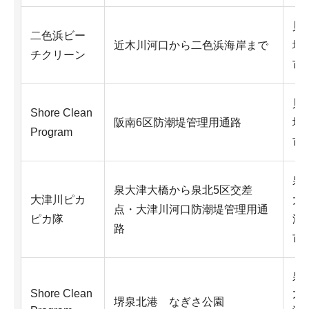
貝
二色浜ビー
近木川河口から二色浜海岸まで
塚
チクリーン
市
貝
Shore Clean
阪南6区防潮堤管理用通路
塚
Program
市
泉
泉大津大橋から泉北5区交差
大津川ピカ
大
点・大津川河口防潮堤管理用通
ピカ隊
津
路
市
泉
Shore Clean
大
堺泉北港 なぎさ公園