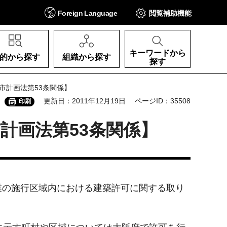
Foreign
Language
閲覧補助
機能
キーワードから
的から探す
組織から探す
探す
市計画法第53条関係】
更新日：2011年12月19日
ページID：35508
印刷
計画法第53条関係】
業の施行区域内における建築許可に関する取り