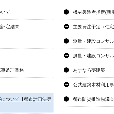
ついて
機材製造者指定(新
績評定結果
主要発注予定（住
測量・建設コンサ
測量・建設コンサ
工事監理業務
あすなろ夢建築
公共建築木材利用
築について【都市計画法第
都市防災推進協議