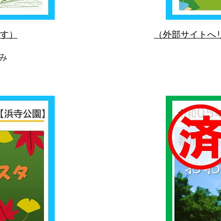
す）
（外部サイトへ
み