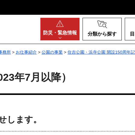
阪府
防災・
緊急情報
分類から探す
目
事務所
>
お仕事紹介
>
公園の事業
>
住吉公園・浜寺公園 開設150周年
23年7月以降）
せします。