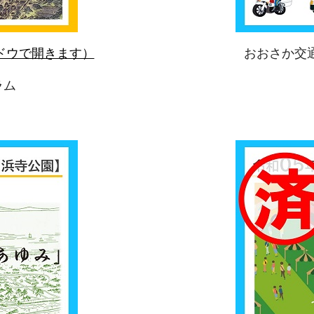
ドウで開きます）
おおさか交
ラム