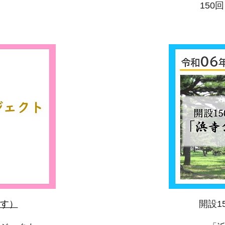
150
す）
開設1