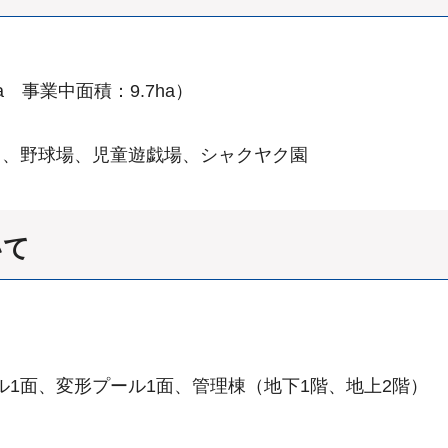
a 事業中面積：9.7ha）
ト、野球場、児童遊戯場、シャクヤク園
いて
ール1面、変形プール1面、管理棟（地下1階、地上2階）