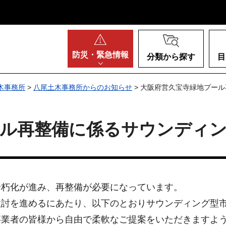
阪府
防災・
緊急情報
分類から探す
目
木事務所
>
八尾土木事務所からのお知らせ
> 大阪府営久宝寺緑地プー
ール再整備に係るサウンディ
老朽化が進み、再整備が必要になっています。
検討を進めるにあたり、以下のとおりサウンディング型
事業者の皆様から自由で柔軟なご提案をいただきますよ