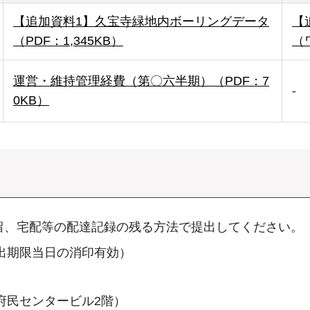
【追加資料1】久宝寺緑地内ボーリングデータ
【
（PDF：1,345KB）
（
運営・維持管理経費（第〇六半期）（PDF：7
-
0KB）
留、宅配等の配達記録の残る方法で提出してください。
提出期限当日の消印有効）
府民センタービル2階）