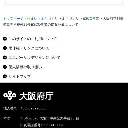
トップページ
>
住まい・まちづくり
>
まちづくり
>
ESCO事業
> 大阪府立阿倍
野高等学校外29件ESCO事業の提案公募について
このサイトのご利用について
著作権・リンクについて
ユニバーサルデザインについて
個人情報の取り扱い
サイトマップ
大阪府庁
法人番号：4000020270008
本庁
〒540-8570 大阪市中央区大手前2丁目
代表電話番号 06-6941-0351