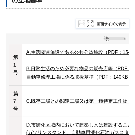
の立地基準
画面サイズで表示
A.生活関連施設である公共公益施設（PDF：154K
第
1
B.日常生活のため必要な物品の販売店等（PDF：1
号
自動車修理工場に係る取扱基準（PDF：140KB）
第
C.既存工場との関連工場又は第一種特定工作物（PD
7
号
D.市街化区域内において建築し又は建設すること
(ガソリンスタンド、自動車用液化石油ガススタンド等