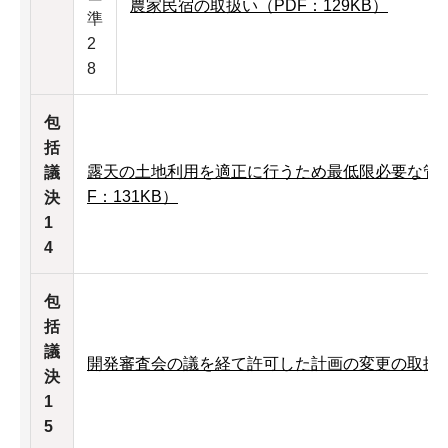
農家民宿の取扱い（PDF：129KB）
準
2
8
包
括
露天の土地利用を適正に行うため最低限必要な管
議
F：131KB）
決
1
4
包
括
議
開発審査会の議を経て許可した計画の変更の取扱いに
決
1
5