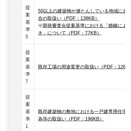
提
50以上の建築物が連たんしている地域にお
案
合の取扱い（PDF：138KB）
基
※
開発審査会提案基準における「婚姻によ
準
き」について（PDF：77KB）
5
提
案
基
既存工場の用途変更の取扱い（PDF：126K
準
7
提
案
基
既存建築物の敷地における一戸建専用住宅
準
為等の取扱い（PDF：196KB）
1