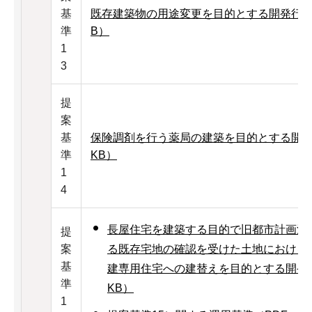
基
既存建築物の用途変更を目的とする開発行為等
準
B）
1
3
提
案
基
保険調剤を行う薬局の建築を目的とする開発行
準
KB）
1
4
長屋住宅を建築する目的で旧都市計画法第
提
案
る既存宅地の確認を受けた土地における
基
建専用住宅への建替えを目的とする開発行
準
KB）
1