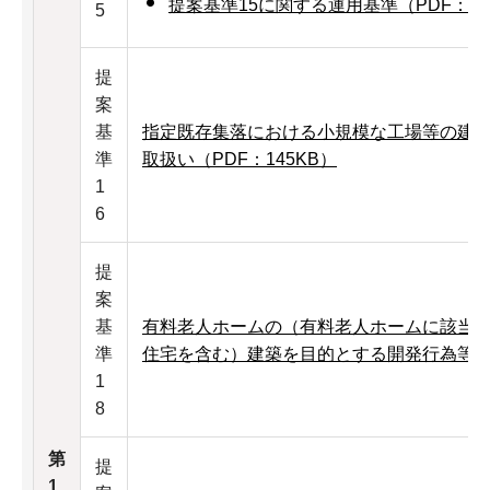
提案基準15に関する運用基準（PDF：64
5
提
案
基
指定既存集落における小規模な工場等の建
準
取扱い（PDF：145KB）
1
6
提
案
基
有料老人ホームの（有料老人ホームに該当
準
住宅を含む）建築を目的とする開発行為等の取
1
8
第
提
1