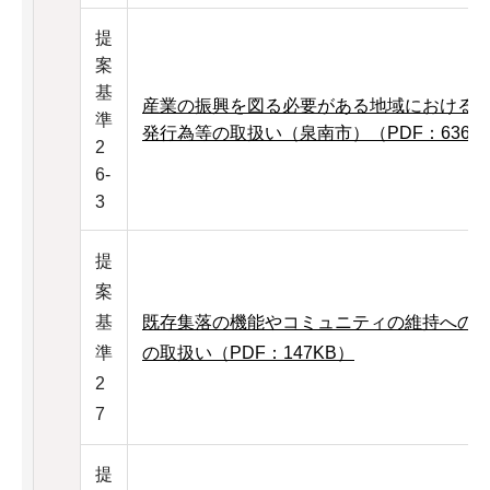
提
案
基
産業の振興を図る必要がある地域における
準
発行為等の取扱い（泉南市）（PDF：636K
2
6-
3
提
案
基
既存集落の機能やコミュニティの維持への
準
の取扱い（PDF：147KB）
2
7
提