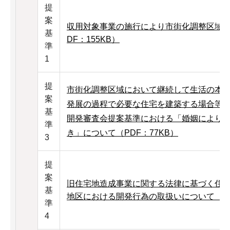
提
案
収用対象事業の施行により市街化調整区域内
基
DF：155KB）
準
1
提
市街化調整区域において継続して生活の本
案
発展の過程で必要な住宅を建築する場合等の取
基
開発審査会提案基準における「婚姻により
準
き」について（PDF：77KB）
3
提
案
旧住宅地造成事業に関する法律に基づく住
基
地区における開発行為の取扱いについて（PDF
準
4