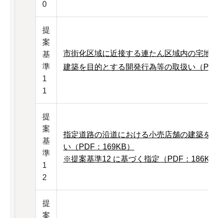
0
提
案
市街化区域に近接する連たん区域内の宅地
基
準
建築を目的とする開発行為等の取扱い（PDF：
1
1
提
案
指定道路の沿道における小売店舗の建築を
基
い（PDF：169KB）
準
※提案基準12 に基づく指定（PDF：186KB
1
2
提
案