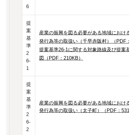
6
提
案
産業の振興を図る必要がある地域における
基
発行為等の取扱い（千早赤阪村）（PDF：15
準
提案基準26-1に関する対象路線及び提案基準
2
図（PDF：210KB）
6-
1
提
案
基
産業の振興を図る必要がある地域における
準
発行為等の取扱い（太子町）（PDF：531K
2
6-
2