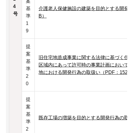
案
4
基
介護老人保健施設の建築を目的とする開発行為
号
準
B）
1
9
提
案
旧住宅地造成事業に関する法律に基づく住
基
区域内にあって許可時の事業計画において
準
地における開発行為の取扱い（PDF：152K
2
0
提
案
基
既存工場の増築を目的とする開発行為の取扱い
準
2