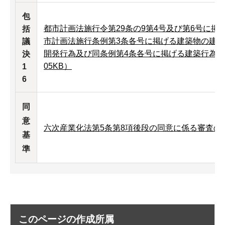
包
都市計画法施行令第29条の9第4号及び第6号に
括
市計画法施行条例第3条各号に掲げる建築物の建
議
開発行為及び同条例第4条各号に掲げる建築行為等
決
05KB）
1
6
同
意
六次産業化法第5条第8項後段の同意に係る審査の基準
基
準
このページの作成所属