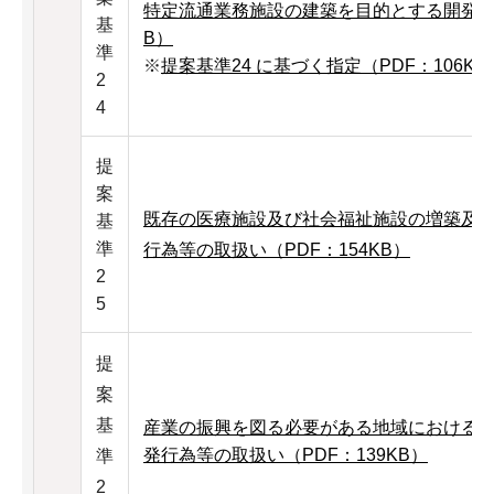
特定流通業務施設の建築を目的とする開発行為
基
B）
準
※
提案基準24 に基づく指定（PDF：106KB
2
4
提
案
既存の医療施設及び社会福祉施設の増築及
基
準
行為等の取扱い（PDF：154KB）
2
5
提
案
基
産業の振興を図る必要がある地域における
発行為等の取扱い（PDF：139KB）
準
2