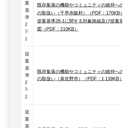
案
既存集落の機能やコミュニティの維持への
基
の取扱い（千早赤阪村）（PDF：170KB）
準
提案基準26-1に関する対象路線及び提案基準
2
図（PDF：210KB）
7-
1
提
案
基
既存集落の機能やコミュニティの維持への
準
の取扱い（泉佐野市）（PDF：1,139KB）
2
7-
2
提
案
基