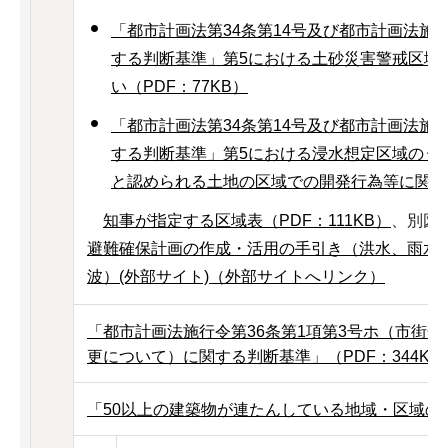
「都市計画法第34条第14号及び都市計画法施行
する判断基準」第5における土砂災害警戒区域
い（PDF：77KB）
「都市計画法第34条第14号及び都市計画法施行
する判断基準」第5における浸水想定区域のう
と認められる土地の区域での開発行為等に関する
知事が指定する区域表（PDF：111KB）
、別図
避難確保計画の作成・活用の手引き（洪水、雨水
波）(外部サイト)（外部サイトへリンク）
「都市計画法施行令第36条第1項第3号ホ（市街
更について）に関する判断基準」（PDF：344KB
「50以上の建築物が連たんしている地域・区域の取