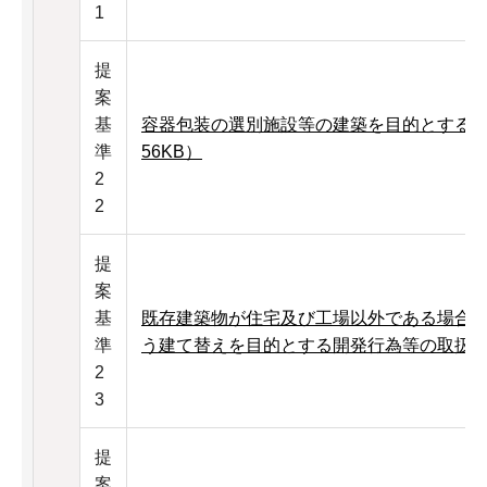
1
提
案
基
容器包装の選別施設等の建築を目的とする開
準
56KB）
2
2
提
案
基
既存建築物が住宅及び工場以外である場合
準
う建て替えを目的とする開発行為等の取扱い（
2
3
提
案