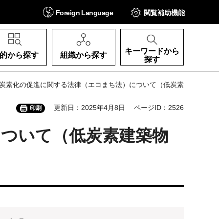
Foreign
Language
閲覧補助
機能
キーワードから
的から探す
組織から探す
探す
低炭素化の促進に関する法律（エコまち法）について（低炭素
更新日：2025年4月8日
ページID：2526
印刷
について（低炭素建築物