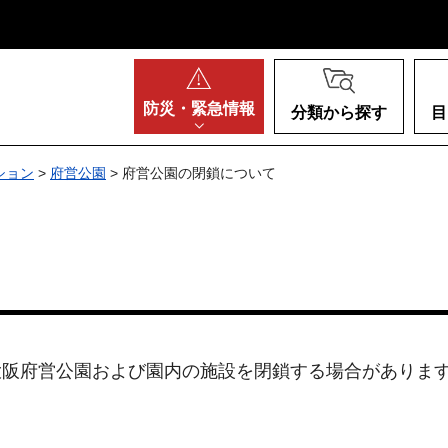
阪府
防災・
緊急情報
分類から探す
目
ション
>
府営公園
> 府営公園の閉鎖について
て
阪府営公園および園内の施設を閉鎖する場合がありま