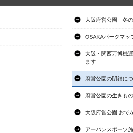
大阪府営公園 冬のイ
OSAKAパークマ
大阪・関西万博機
ます
府営公園の閉鎖に
府営公園の生きも
大阪府営公園 おで
アーバンスポーツ