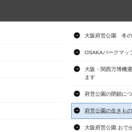
大阪府営公園 冬のイ
OSAKAパークマ
大阪・関西万博機
ます
府営公園の閉鎖に
府営公園の生きも
大阪府営公園 おで