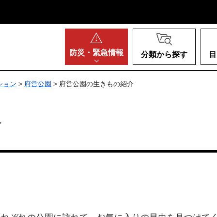
阪府
防災・
緊急情報
分類から探す
目
ション
>
府営公園
> 府営公園の生きもの紹介
介
。