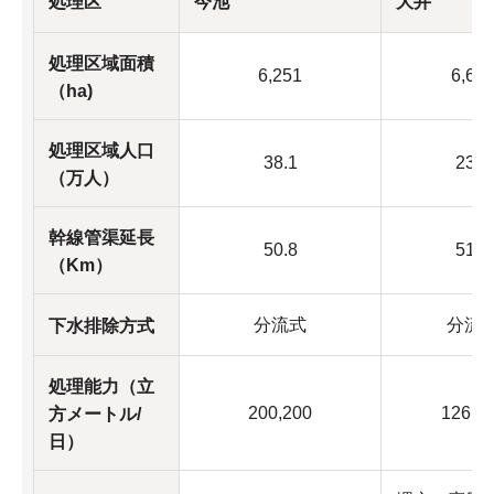
処理区
今池
大井
処理区域面積
6,251
6,60
（ha)
処理区域人口
38.1
23.6
（万人）
幹線管渠延長
50.8
51.8
（Km）
分流式
分流
下水排除方式
処理能力（立
200,200
126,6
方メートル/
日）