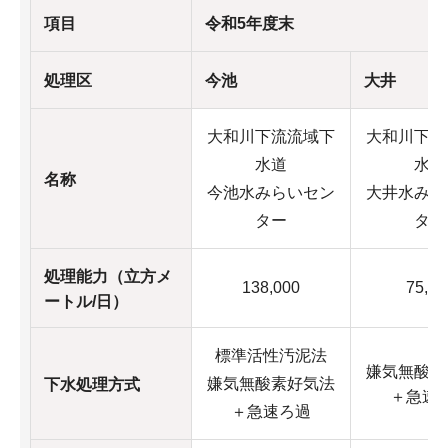
項目
令和5年度末
処理区
今池
大井
大和川下流流域下
大和川下流
水道
水道
名称
今池水みらいセン
大井水みら
ター
ター
処理能力（立方メ
138,000
75,00
ートル/日）
標準活性汚泥法
嫌気無酸素
嫌気無酸素好気法
下水処理方式
＋急速
＋急速ろ過