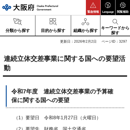
大阪府
緊急情報
Language
閲覧補助
キーワードから
分類から探す
目的から探す
組織から探す
探す
更新日：2026年2月2日
ページID：3297
連続立体交差事業に関する国への要望活
動
令和7年度 連続立体交差事業の予算確
保に関する国への要望
（1）要望日 令和8年1月27日（火曜日）
（2）要望先 財務省、国土交通省