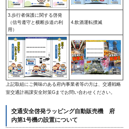
3.歩行者保護に関する啓発
（信号遵守と横断歩道の利
4.飲酒運転撲滅
用）
上記取組にご興味のある府内事業者等の方は、交通戦略
室交通計画課安全対策Gまでお問い合わせください。
交通安全啓発ラッピング自動販売機 府
内第1号機の設置について