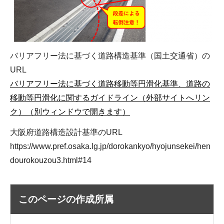
バリアフリー法に基づく道路構造基準（国土交通省）の
URL
バリアフリー法に基づく道路移動等円滑化基準、道路の
移動等円滑化に関するガイドライン（外部サイトへリン
ク）（別ウィンドウで開きます）
大阪府道路構造設計基準のURL
https://www.pref.osaka.lg.jp/dorokankyo/hyojunsekei/hen
dourokouzou3.html#14
このページの作成所属