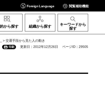
Foreign
Language
閲覧補助
機能
キーワードから
的から探す
組織から探す
探す
）
> 交通手段から見た人の動き
更新日：2012年12月26日
ページID：29505
印刷