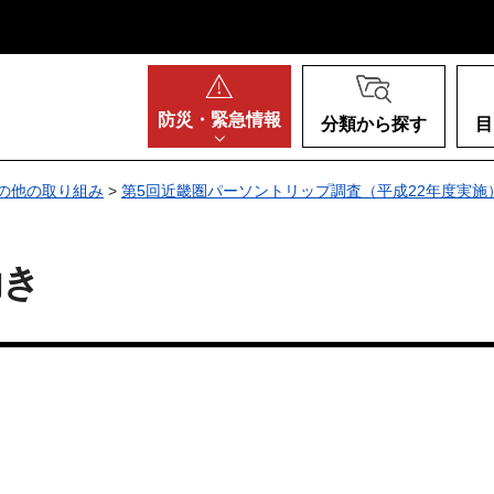
阪府
防災・
緊急情報
分類から探す
目
の他の取り組み
>
第5回近畿圏パーソントリップ調査（平成22年度実施
動き