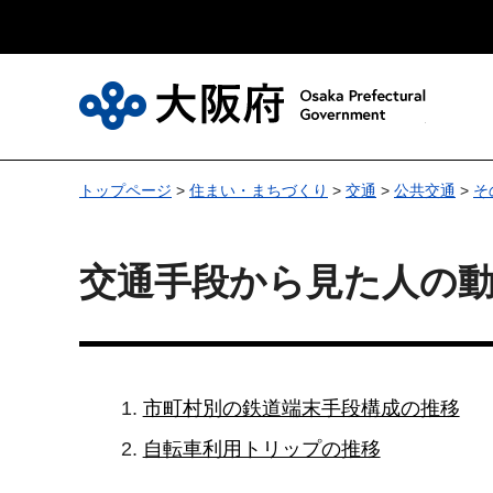
大
トップページ
>
住まい・まちづくり
>
交通
>
公共交通
>
そ
交通手段から見た人の
市町村別の鉄道端末手段構成の推移
自転車利用トリップの推移