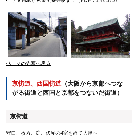
学文路駅から金剛峯寺駅まで（PDF：1,421KB）
ページの先頭へ戻る
京街道、西国街道
（
大阪から京都へつな
がる街道と西国と京都をつないだ街道
）
京街道
守口、枚方、淀、伏見の4宿を経て大津へ