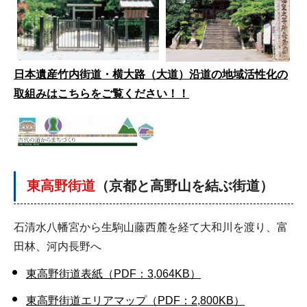
日本遺産竹内街道・横大路（大道）沿道の地域活性化の
取組みはこちらをご覧ください！！
東高野街道
（
京都と高野山を結ぶ街道
）
石清水八幡宮から生駒山藤西麓を経て大和川を渡り、富
田林、河内長野へ
東高野街道表紙（PDF：3,064KB）
東高野街道エリアマップ（PDF：2,800KB）