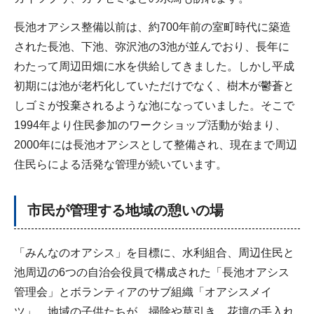
長池オアシス整備以前は、約700年前の室町時代に築造
された長池、下池、弥沢池の3池が並んでおり、長年に
わたって周辺田畑に水を供給してきました。しかし平成
初期には池が老朽化していただけでなく、樹木が鬱蒼と
しゴミが投棄されるような池になっていました。そこで
1994年より住民参加のワークショップ活動が始まり、
2000年には長池オアシスとして整備され、現在まで周辺
住民らによる活発な管理が続いています。
市民が管理する地域の憩いの場
「みんなのオアシス」を目標に、水利組合、周辺住民と
池周辺の6つの自治会役員で構成された「長池オアシス
管理会」とボランティアのサブ組織「オアシスメイ
ツ」、地域の子供たちが、掃除や草引き、花壇の手入れ