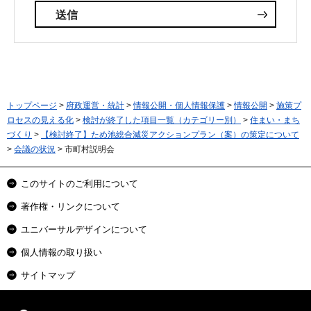
トップページ
>
府政運営・統計
>
情報公開・個人情報保護
>
情報公開
>
施策プ
ロセスの見える化
>
検討が終了した項目一覧（カテゴリー別）
>
住まい・まち
づくり
>
【検討終了】ため池総合減災アクションプラン（案）の策定について
>
会議の状況
> 市町村説明会
このサイトのご利用について
著作権・リンクについて
ユニバーサルデザインについて
個人情報の取り扱い
サイトマップ