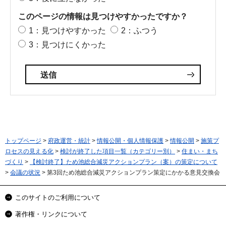
このページの情報は見つけやすかったですか？
1：見つけやすかった
2：ふつう
3：見つけにくかった
トップページ
>
府政運営・統計
>
情報公開・個人情報保護
>
情報公開
>
施策プ
ロセスの見える化
>
検討が終了した項目一覧（カテゴリー別）
>
住まい・まち
づくり
>
【検討終了】ため池総合減災アクションプラン（案）の策定について
>
会議の状況
> 第3回ため池総合減災アクションプラン策定にかかる意見交換会
このサイトのご利用について
著作権・リンクについて