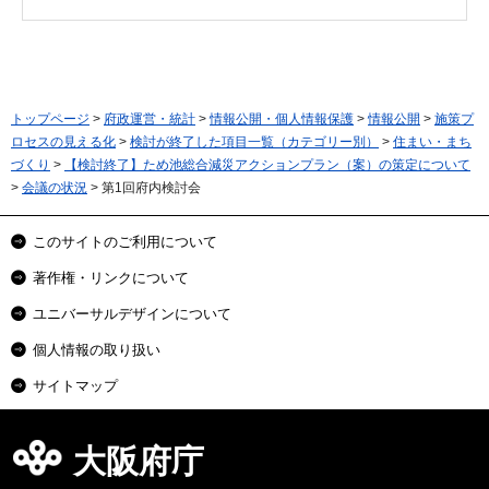
トップページ
>
府政運営・統計
>
情報公開・個人情報保護
>
情報公開
>
施策プ
ロセスの見える化
>
検討が終了した項目一覧（カテゴリー別）
>
住まい・まち
づくり
>
【検討終了】ため池総合減災アクションプラン（案）の策定について
>
会議の状況
> 第1回府内検討会
このサイトのご利用について
著作権・リンクについて
ユニバーサルデザインについて
個人情報の取り扱い
サイトマップ
大阪府庁