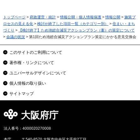
トップページ
>
府政運営・統計
>
情報公開・個人情報保護
>
情報公開
>
施策プ
ロセスの見える化
>
検討が終了した項目一覧（カテゴリー別）
>
住まい・まち
づくり
>
【検討終了】ため池総合減災アクションプラン（案）の策定について
>
会議の状況
> 第1回ため池総合減災アクションプラン策定にかかる意見交換会
このサイトのご利用について
著作権・リンクについて
ユニバーサルデザインについて
個人情報の取り扱い
サイトマップ
大阪府庁
法人番号：4000020270008
本庁
〒540-8570 大阪市中央区大手前2丁目