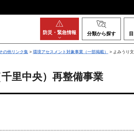
阪府
防災・
緊急情報
分類から探す
目
その他リンク集
>
環境アセスメント対象事業（一部掲載）
> よみうり
（千里中央）再整備事業