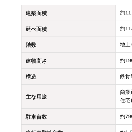
約1
建築面積
約11
延べ面積
地上
階数
約1
建物高さ
鉄骨
構造
商業
主な用途
住宅
約79
駐車台数