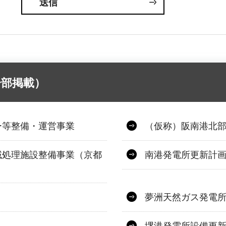
一部掲載）
ー等整備・運営事業
（仮称）阪南港北
域処理施設整備事業（京都
南港発電所更新計
夢洲天然ガス発電
堺港発電所設備更