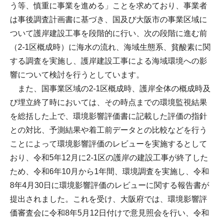
う等、慎重に事業を進める」ことを求めており、事業者
は事後調査計画書に基づき、国及び大阪市の事業区域に
ついて護岸建設工事を段階的に行い、次の段階に進む前
（2-1区概成時）に海水の流れ、海域生態系、貧酸素に関
する調査を実施し、護岸建設工事による海域環境への影
響について検討を行うとしています。
また、国事業区域の2-1区概成時、護岸全体の概成時及
び埋立終了時においては、その時点までの環境監視結果
を総括した上で、環境影響評価書に記載した評価の指針
との対比、予測結果や着工前データとの比較などを行う
ことによって環境影響評価のレビューを実施するとして
おり、令和5年12月に2-1区の護岸の建設工事が終了した
ため、令和6年10月から1年間、環境調査を実施し、令和
8年4月30日に環境影響評価のレビューに関する報告書が
提出されました。これを受け、大阪府では、環境影響評
価審査会に令和8年5月12日付けで意見照会を行い、令和