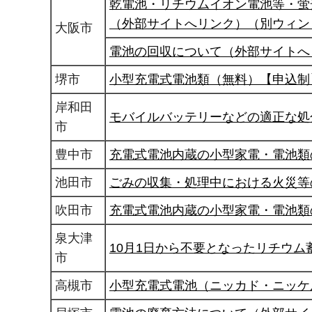
乾電池・リチウムイオン電池等・蛍
（外部サイトへリンク）（別ウィン
大阪市
電池の回収について（外部サイトへ
堺市
小型充電式電池類（無料）【申込制
岸和田
モバイルバッテリーなどの適正な処
市
豊中市
充電式電池内蔵の小型家電・電池類
池田市
ごみの収集・処理中における火災等
吹田市
充電式電池内蔵の小型家電・電池類
泉大津
10月1日から不要となったリチウ
市
高槻市
小型充電式電池（ニッカド・ニッケ