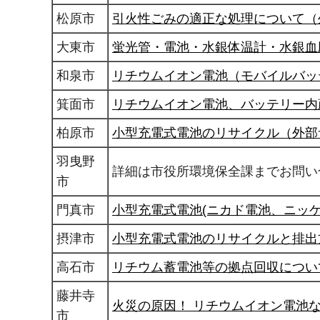
松原市
引火性ごみの適正な処理について（
大東市
蛍光管・電池・水銀体温計・水銀血
和泉市
リチウムイオン電池（モバイルバッ
箕面市
リチウムイオン電池、バッテリー内
柏原市
小型充電式電池のリサイクル（外部
羽曳野
詳細は市役所環境保全課までお問い合わ
市
門真市
小型充電式電池(ニカド電池、ニッ
摂津市
小型充電式電池のリサイクルと排出
高石市
リチウム蓄電池等の拠点回収につい
藤井寺
火災の原因！ リチウムイオン電池
市