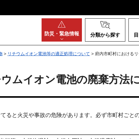
阪府
防災・
緊急情報
分類から探す
目
物
>
リチウムイオン電池等の適正処理について
> 府内市町村における
チウムイオン電池の廃棄方法
捨てると火災や事故の危険があります。必ず市町村ごと