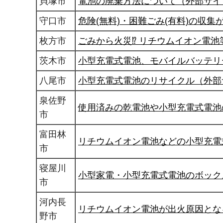
貝塚市
電池の廃棄方法について（外部サイ
守口市
危険(無料)・困難ごみ(有料)の収
枚方市
ごみから火災⁉ リチウムイオン電
茨木市
小型充電式電池、モバイルバッテリ
八尾市
小型充電式電池のリサイクル（外部
泉佐野
使用済みの乾電池や小型充電式電池
市
富田林
リチウムイオン電池などの小型充電
市
寝屋川
小型家電・小型充電式電池のボック
市
河内長
リチウムイオン電池が出火原因とな
野市