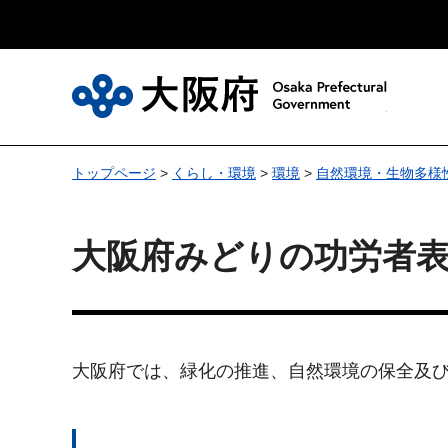
大
トップページ
>
くらし・環境
>
環境
>
自然環境・生物多様
大阪府みどりの功労者
大阪府では、緑化の推進、自然環境の保全及