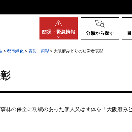
阪府
防災・
緊急情報
分類から探す
目
性
>
都市緑化
>
表彰・顕彰
> 大阪府みどりの功労者表彰
表彰
び森林の保全に功績のあった個人又は団体を「大阪府み