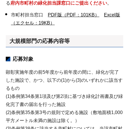
る
府内市町村の緑化担当課窓口にご提出ください
。
市町村担当窓口
PDF版（PDF：101KB）
Excel版
（エクセル：19KB）
大規模部門の応募内容等
応募対象
顕彰実施年度の前5年度から前年度の間に、緑化が完了
した施設で、かつ、以下の(1)から(3)のいずれかに該当す
るもの
(1)条例第34条第1項及び第2項に基づき緑化計画書及び緑
化完了書の届出を行った施設
(2)条例第35条第3号の規則で定める施設（敷地面積1,000
平方メートル未満の施設は除く。）
(3)条例第38条に該当する市町村については、当該市町村