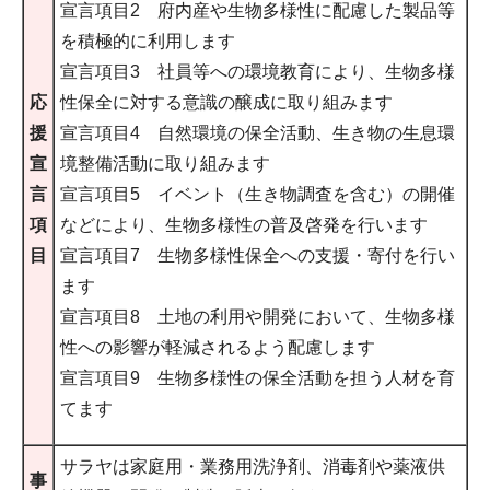
宣言項目2 府内産や生物多様性に配慮した製品等
を積極的に利用します
宣言項目3 社員等への環境教育により、生物多様
応
性保全に対する意識の醸成に取り組みます
援
宣言項目4 自然環境の保全活動、生き物の生息環
宣
境整備活動に取り組みます
言
宣言項目5 イベント（生き物調査を含む）の開催
項
などにより、生物多様性の普及啓発を行います
目
宣言項目7 生物多様性保全への支援・寄付を行い
ます
宣言項目8 土地の利用や開発において、生物多様
性への影響が軽減されるよう配慮します
宣言項目9 生物多様性の保全活動を担う人材を育
てます
サラヤは家庭用・業務用洗浄剤、消毒剤や薬液供
事