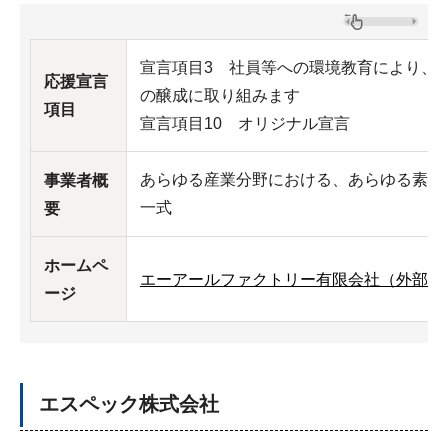
宣言項目3 社員等への環境教育により、
応援宣言
の醸成に取り組みます
項目
宣言項目10 オリジナル宣言
あらゆる産業分野における、あらゆる素材
事業者概
一式
要
ホームペ
エーアールファクトリー有限会社（外部サ
ージ
エスペック株式会社