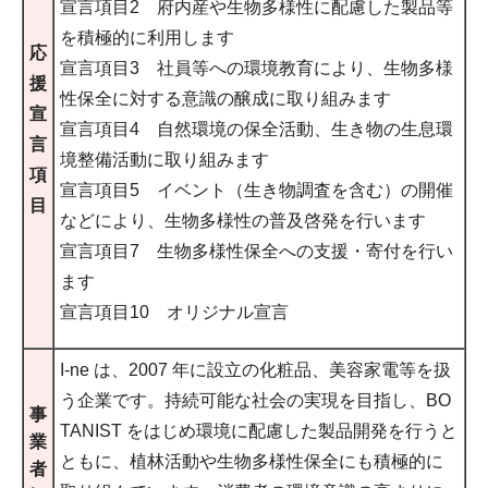
宣言項目2 府内産や生物多様性に配慮した製品等
を積極的に利用します
応
宣言項目3 社員等への環境教育により、生物多様
援
性保全に対する意識の醸成に取り組みます
宣
宣言項目4 自然環境の保全活動、生き物の生息環
言
境整備活動に取り組みます
項
宣言項目5 イベント（生き物調査を含む）の開催
目
などにより、生物多様性の普及啓発を行います
宣言項目7 生物多様性保全への支援・寄付を行い
ます
宣言項目10 オリジナル宣言
I-ne は、2007 年に設⽴の化粧品、美容家電等を扱
う企業です。持続可能な社会の実現を⽬指し、BO
事
TANIST をはじめ環境に配慮した製品開発を⾏うと
業
ともに、植林活動や⽣物多様性保全にも積極的に
者