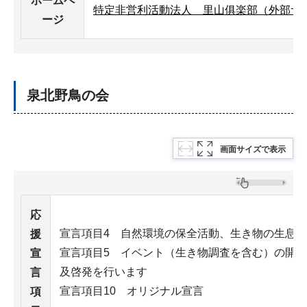
ホームペ
特定非営利活動法人 里山俱楽部（外部サ
ージ
泉北野鳥の会
画面サイズで表示
応
宣言項目4 自然環境の保全活動、生き物の生息
援
宣言項目5 イベント（生き物調査を含む）の開
宣
及啓発を行います
言
宣言項目10 オリジナル宣言
項