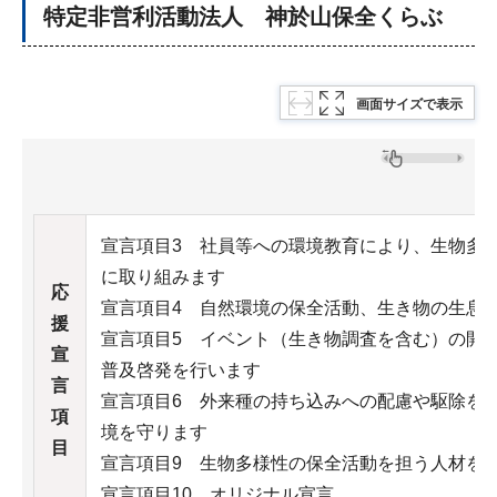
特定非営利活動法人 神於山保全くらぶ
画面サイズで表示
宣言項目3 社員等への環境教育により、生物多
に取り組みます
応
宣言項目4 自然環境の保全活動、生き物の生息
援
宣言項目5 イベント（生き物調査を含む）の開
宣
普及啓発を行います
言
宣言項目6 外来種の持ち込みへの配慮や駆除を
項
境を守ります
目
宣言項目9 生物多様性の保全活動を担う人材を
宣言項目10 オリジナル宣言