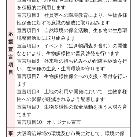
を積極的に利用します
宣言項目3 社員等への環境教育により、生物多様
性保全に対する意識の醸成に取り組みます
宣言項目4 自然環境の保全活動、生き物の生息環
応
境整備活動に取り組みます
援
宣言項目5 イベント（生き物調査を含む）の開催
宣
などにより、生物多様性の普及啓発を行います
言
宣言項目6 外来種の持ち込みへの配慮や駆除を行
項
い、在来種の生息・生育環境を守ります
目
宣言項目7 生物多様性保全への支援・寄付を行い
ます
宣言項目8 土地の利用や開発において、生物多様
性への影響が軽減されるよう配慮します
宣言項目9 生物多様性の保全活動を担う人材を育
てます
宣言項目10 オリジナル宣言
事
大阪湾沿岸域の環境及び市民に対して、環境の保