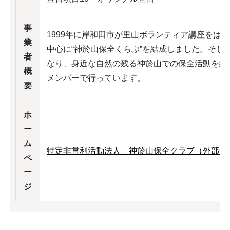
事
1999年に岸和田市が里山ボランティア講座をはじ
業
中心に“神於山保全くらぶ”を結成しました。そして、
者
なり、身近な自然の残る神於山での保全活動を約1
概
メンバーで行っています。
要
ホ
ー
ム
特定非営利活動法人 神於山保全クラブ（外部サ
ペ
ー
ジ