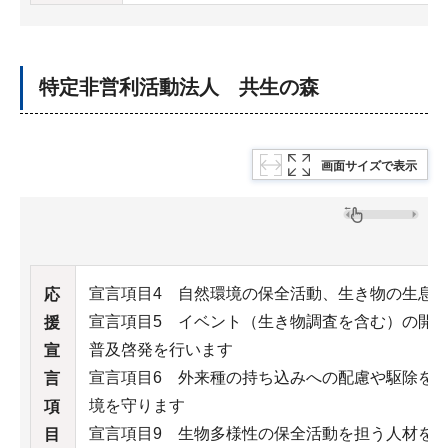
特定非営利活動法人 共生の森
画面サイズで表示
宣言項目4 自然環境の保全活動、生き物の生息
応
宣言項目5 イベント（生き物調査を含む）の開
援
普及啓発を行います
宣
宣言項目6 外来種の持ち込みへの配慮や駆除を
言
境を守ります
項
宣言項目9 生物多様性の保全活動を担う人材を
目