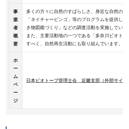
多くの方々に自然のすばらしさ、身近な自然の大
事
「ネイチャービンゴ」等のプログラムを提供した
業
き物図鑑づくり」などの調査活動を実施していま
者
また、主要活動地の一つである「多奈川ビオトー
概
すべく、自然再生活動にも取り組んでいます。
要
ホ
ー
ム
日本ビオトープ管理士会 近畿支部（外部サイト
ペ
ー
ジ