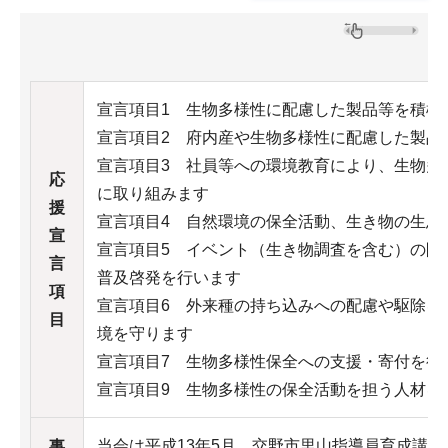
宣言項目1 生物多様性に配慮した製品等を積極
宣言項目2 府内産や生物多様性に配慮した製品
宣言項目3 社員等への環境教育により、生物多
応
に取り組みます
援
宣言項目4 自然環境の保全活動、生き物の生息
宣
宣言項目5 イベント（生き物調査を含む）の開
言
普及啓発を行います
項
宣言項目6 外来種の持ち込みへの配慮や駆除を
目
境を守ります
宣言項目7 生物多様性保全への支援・寄付を行
宣言項目9 生物多様性の保全活動を担う人材を
当会は平成13年5月、交野市里山指導員育成講座
事