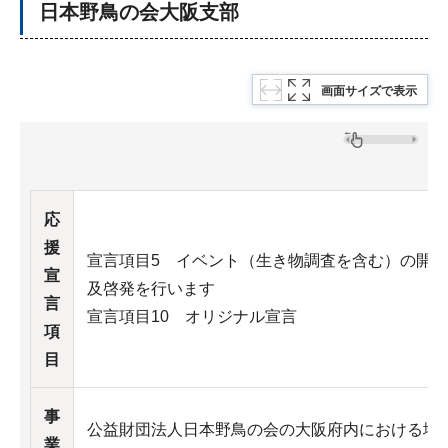
日本野鳥の会大阪支部
画面サイズで表示
応
援
宣言項目5 イベント（生き物調査を含む）の開
宣
及啓発を行います
言
宣言項目10 オリジナル宣言
項
目
事
公益財団法人日本野鳥の会の大阪府内における地
業