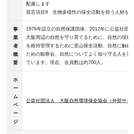
配慮します
宣言項目9 生物多様性の保全活動を担う人材を
1976年設立の自然保護団体。2012年に公益社団
事
大阪周辺の自然を守り育てるために、自然の現状
業
を維持管理するために里山保全活動、自然に触れ
者
ための観察会、自然についてよく知り守る人を育
概
ています。現在、会員数は約700人。
要
ホ
ー
ム
公益社団法人 大阪自然環境保全協会（外部サイ
ペ
ー
ジ