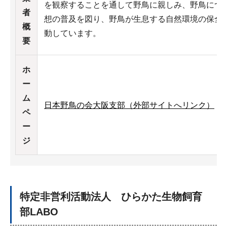
を観察することを通して野鳥に親しみ、野鳥につ
者
想の普及を図り、野鳥が生息する自然環境の保全
概
動しています。
要
ホ
ー
ム
日本野鳥の会大阪支部（外部サイトへリンク）
ペ
ー
ジ
特定非営利活動法人 ひらかた生物飼育
部LABO