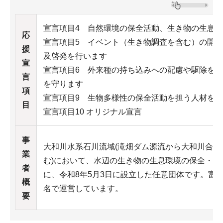
宣言項目4 自然環境の保全活動、生き物の生息
応
宣言項目5 イベント（生き物調査を含む）の開
援
及啓発を行います
宣
宣言項目6 外来種の持ち込みへの配慮や駆除を
言
を守ります
項
宣言項目9 生物多様性の保全活動を担う人材を
目
宣言項目10 オリジナル宣言
事
⼤和川⽔系⽯川流域(滝畑ダム源流から⼤和川合流
業
む)において、⽔辺の⽣き物の⽣息環境の保全・再
者
に、令和8年5⽉3⽇に設⽴した任意団体です。富
概
名で運営しています。
要