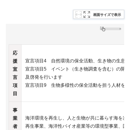
画面サイズで表示
応
宣言項目4 自然環境の保全活動、生き物の生息
援
宣言項目5 イベント（生き物調査を含む）の開
宣
及啓発を行います
言
宣言項目9 生物多様性の保全活動を担う人材を
項
目
事
海洋環境を再生し、人と生物が共に暮らす海を次
業
再生事業、海洋性バイオ産業等の環境型事業、国際
者