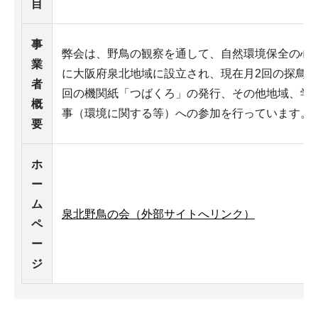
目
事
弊会は、野鳥の観察を通して、自然環境保全の心を
業
に大阪府泉北地域に設立され、現在月2回の探鳥会
者
回の機関紙「つばくろ」の発行、その他地域、学
概
事（環境に関する等）への参加を行っています。
要
ホ
ー
ム
泉北野鳥の会（外部サイトへリンク）
ペ
ー
ジ