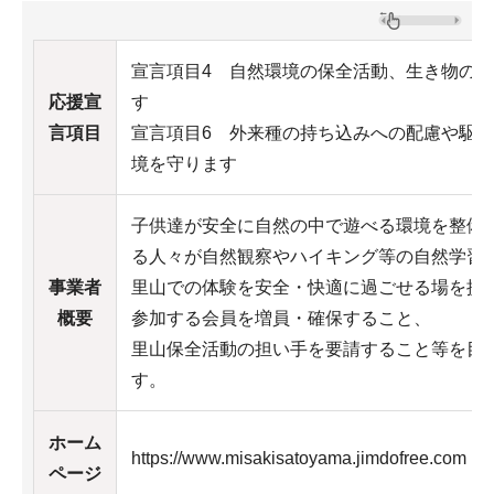
宣言項目4 自然環境の保全活動、生き物の
応援宣
す
言項目
宣言項目6 外来種の持ち込みへの配慮や駆
境を守ります
子供達が安全に自然の中で遊べる環境を整備
る人々が自然観察やハイキング等の自然学習
事業者
里山での体験を安全・快適に過ごせる場を提
概要
参加する会員を増員・確保すること、
里山保全活動の担い手を要請すること等を目的
す。
ホーム
https://www.misakisatoyama.jimdofr
ページ