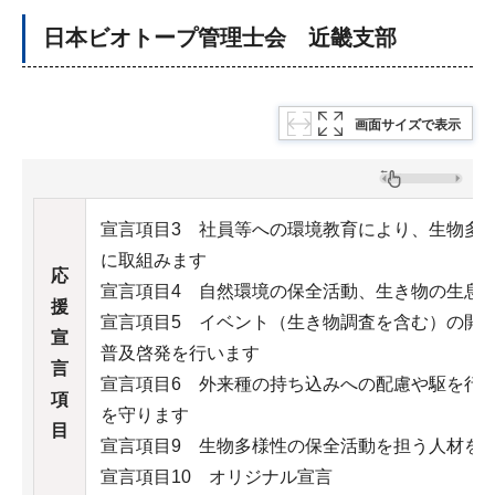
日本ビオトープ管理士会 近畿支部
画面サイズで表示
宣言項目3 社員等への環境教育により、生物多
に取組みます
応
宣言項目4 自然環境の保全活動、生き物の生息
援
宣言項目5 イベント（生き物調査を含む）の開
宣
普及啓発を行います
言
宣言項目6 外来種の持ち込みへの配慮や駆を行
項
を守ります
目
宣言項目9 生物多様性の保全活動を担う人材を
宣言項目10 オリジナル宣言