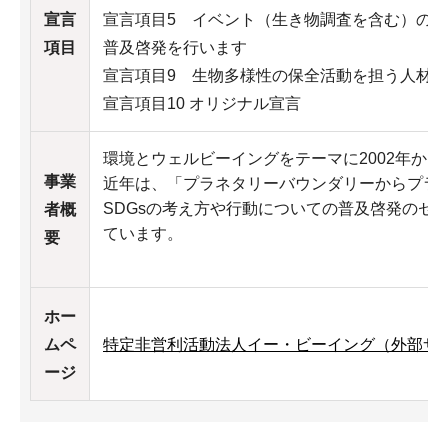
宣言
宣言項目5 イベント（生き物調査を含む）の
項目
普及啓発を行います
宣言項目9 生物多様性の保全活動を担う人材
宣言項目10 オリジナル宣言
環境とウェルビーイングをテーマに2002年か
事業
近年は、「プラネタリーバウンダリーからプラ
SDGsの考え方や行動についての普及啓発のセ
者概
ています。
要
ホー
ムペ
特定非営利活動法人イー・ビーイング（外部サ
ージ