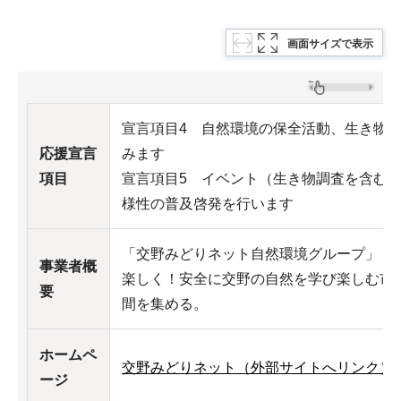
画面サイズで表示
宣言項目4 自然環境の保全活動、生き物
応援宣言
みます
項目
宣言項目5 イベント（生き物調査を含む
様性の普及啓発を行います
「交野みどりネット自然環境グループ」
事業者概
楽しく！安全に交野の自然を学び楽しむ市
要
間を集める。
ホームペ
交野みどりネット（外部サイトへリンク）
ージ