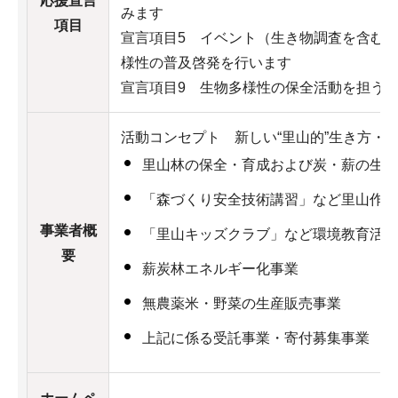
応援宣言
みます
項目
宣言項目5 イベント（生き物調査を含む
様性の普及啓発を行います
宣言項目9 生物多様性の保全活動を担う
活動コンセプト 新しい“里山的”生き方・
里山林の保全・育成および炭・薪の生産
「森づくり安全技術講習」など里山作業
事業者概
「里山キッズクラブ」など環境教育活動
要
薪炭林エネルギー化事業
無農薬米・野菜の生産販売事業
上記に係る受託事業・寄付募集事業