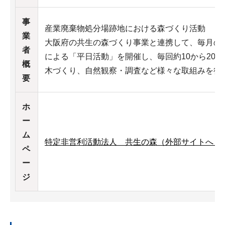
事
産業廃棄物処分場跡地における森づくり活動
業
大阪府の共生の森づくり事業と連携して、毎月の「森
者
による「平日活動」を開催し、毎回約10から20
概
木づくり、自然観察・調査など様々な取組みを行
要
ホ
ー
ム
特定非営利活動法人 共生の森（外部サイトへリ
ペ
ー
ジ