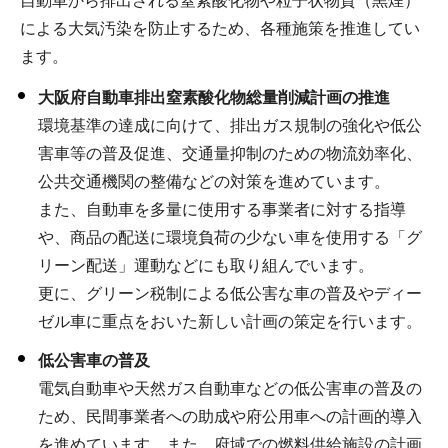
自動車から排出される窒素酸化物や粒子状物質（黒煙）
による大気汚染を防止するため、各種施策を推進してい
ます。
大阪府自動車排出窒素酸化物総量削減計画の推進
環境基準の達成に向けて、排出ガス規制の強化や低公
害車等の普及促進、交通量抑制のための物流効率化、
公共交通機関の整備などの対策を進めています。
また、自動車を多量に使用する事業者に対する指導
や、商品の配送に環境負荷の少ない車を使用する「グ
リーン配送」運動などにも取り組んでいます。
更に、グリーン税制による低公害な車の普及やディー
ゼル車に重点をおいた新しい計画の策定を行います。
低公害車の普及
電気自動車や天然ガス自動車などの低公害車の普及の
ため、民間事業者への助成や府公用車への計画的導入
を進めています。また、府域での燃料供給施設の計画