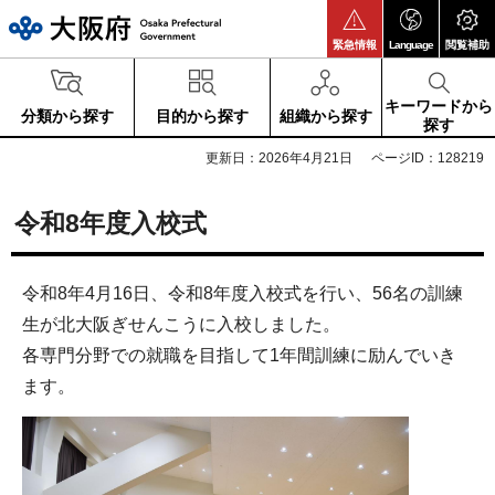
大阪府
緊急情報
Language
閲覧補助
キーワードから
分類から探す
目的から探す
組織から探す
探す
更新日：2026年4月21日
ページID：128219
令和8年度入校式
令和8年4月16日、令和8年度入校式を行い、56名の訓練
生が北大阪ぎせんこうに入校しました。
各専門分野での就職を目指して1年間訓練に励んでいき
ます。