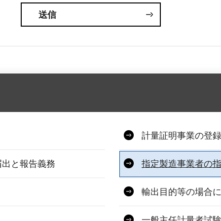
計量証明事業の登
届出と報告義務
指定製造事業者の
輸出目的等の場合
一般主任計量者試