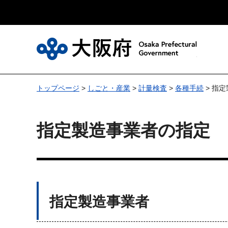
大
トップページ
>
しごと・産業
>
計量検査
>
各種手続
> 指
指定製造事業者の指定
指定製造事業者