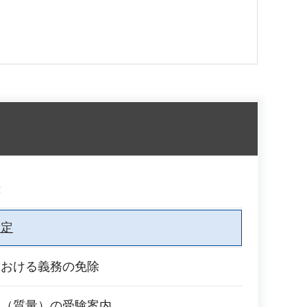
録
指定
における義務の免除
験（質量）の受験案内