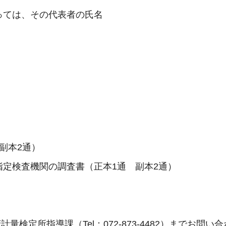
っては、その代表者の氏名
副本2通）
指定検査機関の調査書（正本1通 副本2通）
検定所指導課（Tel：072-873-4482）までお問い