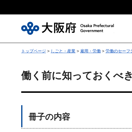
大
トップページ
>
しごと・産業
>
雇用・労働
>
労働のセーフ
働く前に知っておくべき
冊子の内容