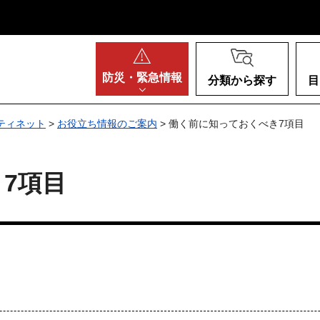
阪府
防災・
緊急情報
分類から探す
目
ティネット
>
お役立ち情報のご案内
> 働く前に知っておくべき7項目
7項目