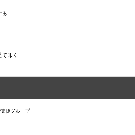
する
槌で叩く
術支援グループ