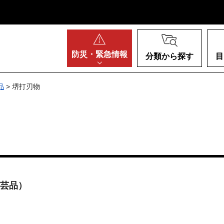
阪府
防災・
緊急情報
分類から探す
目
品
> 堺打刃物
芸品）