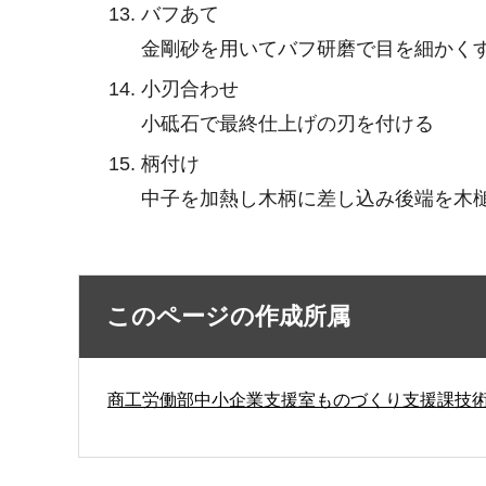
バフあて
金剛砂を用いてバフ研磨で目を細かく
小刃合わせ
小砥石で最終仕上げの刃を付ける
柄付け
中子を加熱し木柄に差し込み後端を木
このページの作成所属
商工労働部中小企業支援室ものづくり支援課技