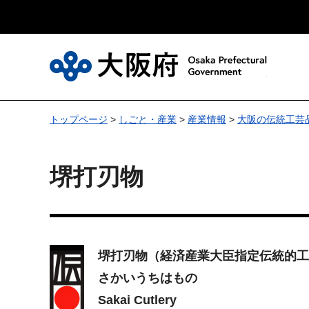
大
トップページ
>
しごと・産業
>
産業情報
>
大阪の伝統工芸
堺打刃物
堺打刃物
（経済産業大臣指定伝統的工
さかいうちはもの
Sakai Cutlery