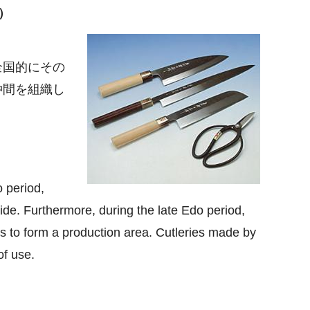
y）
全国的にその
仲間を組織し
。
 period,
de. Furthermore, during the late Edo period,
rs to form a production area. Cutleries made by
of use.