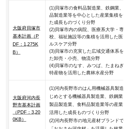
(1)貝塚市の食料品製造業、鉄鋼業、
品製造業等を中心とした産業集積を活
た成長ものづくり分野
大阪府貝塚市
(2)貝塚市内の病院、医療系大学・専門
基本計画（P
校、福祉施設等の集積を活用した医療
ルスケア分野
DF：1,275K
(3)貝塚市の充実した広域交通体系を
B）
た卸売・小売、物流分野
(4)貝塚市のなす、みつば、たまねぎ
特産物を活用した農林水産分野
(1)河内長野市のはん用機械器具製造
じめとする機械器具製造業、鉄鋼業、
大阪府河内長
製品製造業、食料品製造業等の産業集
野市基本計画
（PDF：3,20
活用した成長ものづくり分野
0KB）
(2)河内長野市の地元産材ブランドであ
「おおさか河内材」を活用した林業分