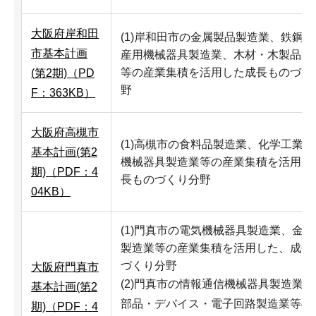
大阪府岸和田
(1)岸和田市の金属製品製造業、鉄鋼
市基本計画
産用機械器具製造業、木材・木製品製
等の産業集積を活用した成長ものづく
(第2期)（PD
野
F：363KB）
大阪府高槻市
(1)高槻市の食料品製造業、化学工業
基本計画(第2
機械器具製造業等の産業集積を活用し
期)（PDF：4
長ものづくり分野
04KB）
(1)門真市の電気機械器具製造業、金
製造業等の産業集積を活用した、成長
づくり分野
大阪府門真市
(2)門真市の情報通信機械器具製造業
基本計画(第2
部品・デバイス・電子回路製造業等の
期)（PDF：4