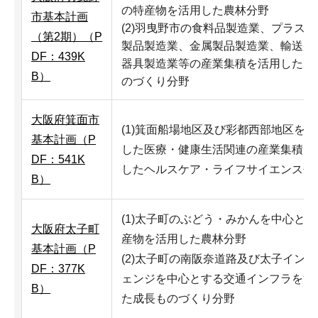
の特産物を活用した農林分野
市基本計画
(2)羽曳野市の食料品製造業、プラス
（第2期）（P
製品製造業、金属製品製造業、輸送用
DF：439K
器具製造業等の産業集積を活用した成
B）
のづくり分野
大阪府箕面市
(1)箕面船場地区及び彩都西部地区を
基本計画（P
した医療・健康生活関連の産業集積を
DF：541K
したヘルスケア・ライフサイエンス分
B）
(1)太子町のぶどう・みかんを中心と
大阪府太子町
産物を活用した農林分野
基本計画（P
(2)太子町の南阪奈道路及び太子イン
DF：377K
ェンジを中心とする交通インフラを活
B）
た成長ものづくり分野