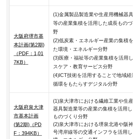
(1)金属製品製造業や生産用機械器具
等の産業集積を活用した成長ものづく
野
大阪府堺市基
(2)低炭素・エネルギー産業の集積を
本計画(第2期)
た環境・エネルギー分野
（PDF：1,01
(3)医療・福祉等の産業集積を活用し
7KB）
スケア・教育サービス分野
(4)ICT技術を活用することで地域経済
循環をもたらすデジタル分野
(1)泉大津市における繊維工業や生産
大阪府泉大津
器具製造業等の産業の集積を活用した
市基本計画
ものづくり分野
(2)泉大津市における堺泉北港や阪神高
(第2期)（PD
号湾岸線等の交通インフラを活用した
F：394KB）