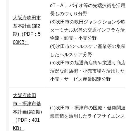
oT・AI、バイオ等の先端技術を活用し
長ものづくり分野
大阪府吹田市
(3)吹田市の吹田ジャンクションや吹
基本計画(第2
ターミナル駅等の交通インフラを活用
期)（PDF：5
物流・卸売・小売分野
00KB）
(4)吹田市のヘルスケア産業等の集積
したヘルスケア分野
(5)吹田市の旭通商店街や栄通り商店
活況な商店街・小売市場を活用した卸
小売・サービス産業関連分野
大阪府吹田
市・摂津市基
(1)吹田市・摂津市の医療・健康関連
本計画(第2期)
業集積を活用したライフサイエンス分
（PDF：401
KB）