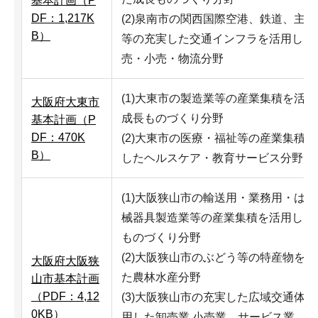
基本計画（P
DF：1,217K
(2)泉南市の関西国際空港、鉄道、主
B）
等の充実した交通インフラを活用した
売・小売・物流分野
(1)大東市の製造業等の産業集積を活
大阪府大東市
成長ものづくり分野
基本計画（P
DF：470K
(2)大東市の医療・福祉等の産業集積
B）
したヘルスケア・教育サービス分野
(1)大阪狭山市の輸送用・業務用・は
械器具製造業等の産業集積を活用した
ものづくり分野
(2)大阪狭山市のぶどう等の特産物を
大阪府大阪狭
た農林水産分野
山市基本計画
（PDF：4,12
(3)大阪狭山市の充実した広域交通体
0KB）
用した卸売業,小売業、サービス業、