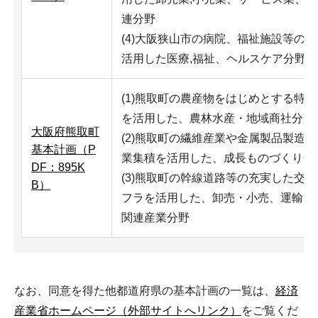
連分野
(4)大阪狭山市の病院、福祉施設等の
活用した医療,福祉、ヘルスケア分野
(1)熊取町の農産物をはじめとする特
を活用した、農林水産・地域商社分野
大阪府熊取町
(2)熊取町の繊維産業や金属製品製造
基本計画（P
業集積を活用した、成長ものづくり分
DF：895K
(3)熊取町の幹線道路等の充実した交
B）
フラを活用した、卸売・小売、運輸・
関連産業分野
なお、同意を得た他都道府県の基本計画の一覧は、
経済
産業省ホームページ（外部サイトへリンク）
をご覧くだ