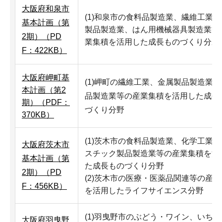
大阪府和泉市
(1)和泉市の食料品製造業、繊維工業
基本計画（第
製品製造業、はん用機械器具製造業等
2期）（PD
業集積を活用した成長ものづくり分野
F：422KB）
大阪府岬町基
(1)岬町の繊維工業、金属製品製造業
本計画（第2
品製造業等の産業集積を活用した成長
期）（PDF：
づくり分野
370KB）
(1)茨木市の食料品製造業、化学工業
大阪府茨木市
スチック製品製造業等の産業集積を活
基本計画（第
た成長ものづくり分野
2期）（PD
(2)茨木市の医療・医薬品関連等の産
F：456KB）
を活用したライフサイエンス分野
(1)羽曳野市のぶどう・ワイン、いち
大阪府羽曳野