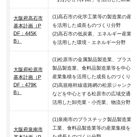
(1)高石市の化学工業等の製造業の産
大阪府高石市
を活用した成長ものづくり分野
基本計画（P
DF：445K
(2)高石市の低炭素、エネルギー産業
B）
を活用した環境・エネルギー分野
(1)松原市の金属製品製造業、プラス
製品製造業、食料品製造業等を中心と
大阪府松原市
産業集積を活用した成長ものづくり分
基本計画（P
DF：479K
(2)高規格幹線道路網の松原ジャンク
B）
などを中心とする松原市の広域交通体
活用した卸売業・小売業、物流分野
(1)泉南市のプラスチック製品製造業
工業、食料品製造業等の産業集積を活
大阪府泉南市
た成長ものづくり分野