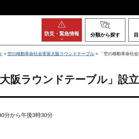
阪府
防災・
緊急情報
分類から探す
目
ィ
>
空の移動革命社会実装大阪ラウンドテーブル
> 「空の移動革命社
装大阪ラウンドテーブル」設立
30分から午後3時30分