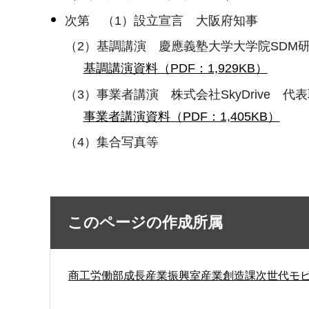
次第 （1）設立宣言 大阪府知事
（2）基調講演 慶應義塾大学大学院SDM
基調講演資料（PDF：1,929KB）
（3）事業者講演 株式会社SkyDrive 代
事業者講演資料（PDF：1,405KB）
（4）集合写真等
このページの作成所属
商工労働部成長産業振興室産業創造課次世代モ