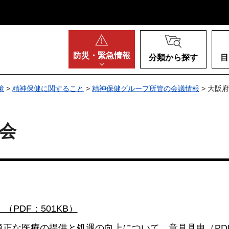
阪府
防災・
緊急情報
分類から探す
目
策
>
精神保健に関すること
>
精神保健グループ所管の会議情報
> 大阪
会
PDF：501KB）
正な医療の提供と処遇の向上について 意見具申（PDF：