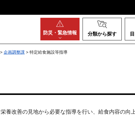
阪府
防災・
緊急情報
分類から探す
目
>
企画調整課
> 特定給食施設等指導
に栄養改善の見地から必要な指導を行い、給食内容の向