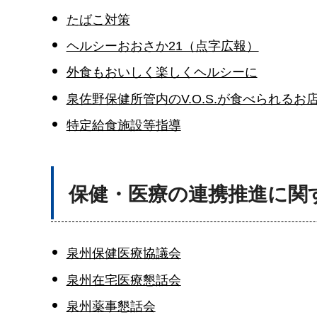
たばこ対策
ヘルシーおおさか21（点字広報）
外食もおいしく楽しくヘルシーに
泉佐野保健所管内のV.O.S.が食べられるお
特定給食施設等指導
保健・医療の連携推進に関
泉州保健医療協議会
泉州在宅医療懇話会
泉州薬事懇話会