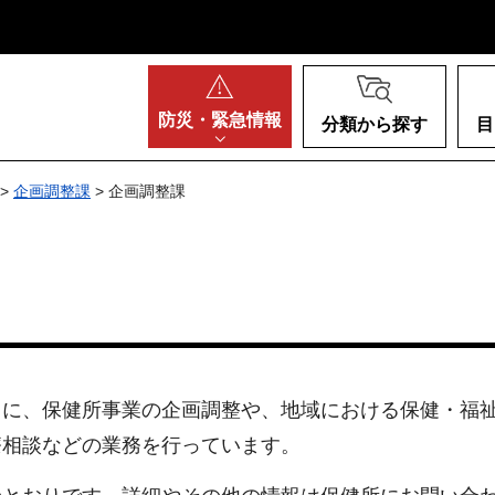
阪府
防災・
緊急情報
分類から探す
目
>
企画調整課
> 企画調整課
もに、保健所事業の企画調整や、地域における保健・福
療相談などの業務を行っています。