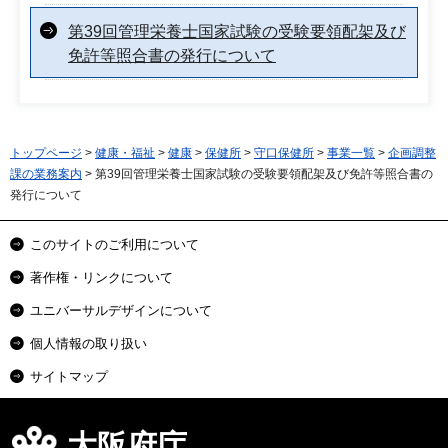
第39回管理栄養士国家試験の受験要領配架及び
免許等照合書の発行について
トップページ
>
健康・福祉
>
健康
>
保健所
>
守口保健所
>
事業一覧
>
企画調整
課の業務案内
> 第39回管理栄養士国家試験の受験要領配架及び免許等照合書の
発行について
このサイトのご利用について
著作権・リンクについて
ユニバーサルデザインについて
個人情報の取り扱い
サイトマップ
大阪府庁