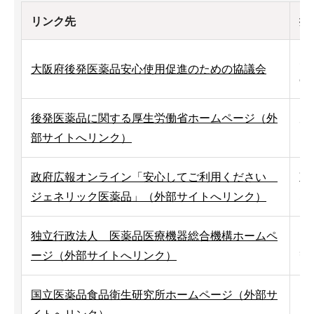
リンク先
掲
大
大阪府後発医薬品安心使用促進のための協議会
の
後発医薬品に関する厚生労働省ホームページ（外
厚
部サイトへリンク）
を
政府広報オンライン「安心してご利用ください
政
ジェネリック医薬品」（外部サイトへリンク）
な
独立行政法人 医薬品医療機器総合機構ホームペ
ジ
等
ージ（外部サイトへリンク）
国立医薬品食品衛生研究所ホームページ（外部サ
医