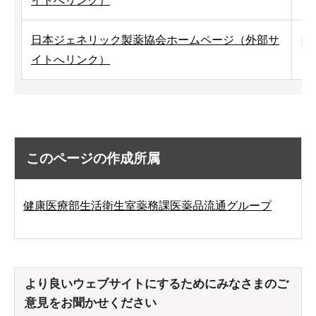
イトへリンク）
日本ジェネリック製薬協会ホームページ（外部サ
効
あ
イトへリンク）
このページの作成所属
健康医療部生活衛生室薬務課医薬品流通グループ
より良いウェブサイトにするためにみなさまのご
意見をお聞かせください