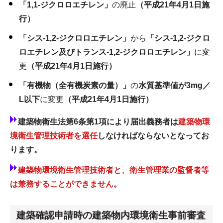
「1,1-ジクロロエチレン」
の廃止
（平成21年4月1日施
行）
「シス-1,2-ジクロロエチレン」
から
「シス-1,2-ジクロ
ロエチレン及びトランス-1,2-ジクロロエチレン」
に変
更
（平成21年4月1日施行）
「有機物（全有機炭素の量）」
の
水質基準値が3mg／
L以下
に変更
（平成21年4月1日施行）
建築物衛生法第6条第1項により届出義務者は
建築物環
境衛生管理技術者を選任
しなければならないとなってお
ります。
建築物環境衛生管理技術者と、衛生管理業の監督者等
は兼務することができません
。
建築確認申請時の建築物内環境衛生事前審査