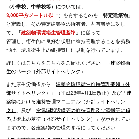
（小学校、中学校等）については、
8,000平方メートル以上
）を有するものを
「特定建築物」
と定義し、その特定建築物の所有者、占有者等に対し
て
、「
建築物環境衛生管理基準
」
に従って
管理し、衛生的に良好な状態に維持管理することを義務
づけ、環境衛生上の維持管理に規制を行っています。
詳しくはこちらをこちらをご確認ください。→
建築物衛
生のページ（外部サイトへリンク）
また厚生労働省から「
建築物環境衛生維持管理要領（外
部サイトへリンク）
」（平成26年4月1日改正）及び「
建
築物における維持管理マニュアル（外部サイトへリン
ク）
」及び「
空気調和設備等の維持管理及び清掃等に係
る技術上の基準（外部サイトへリンク）
」が示されてい
ますので、各建築物の管理の参考にしてください。