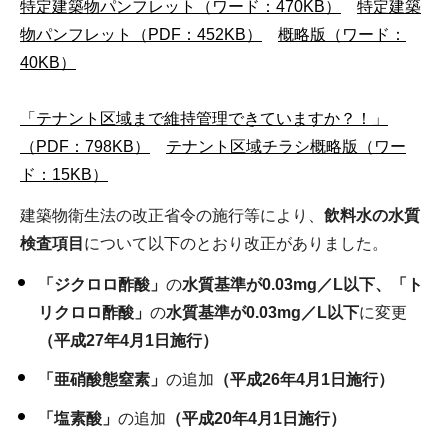
特定建築物パンフレット（ワード：470KB）
特定建築
物パンフレット（PDF：452KB）
概略版（ワード：
40KB）
「テナント区域まで維持管理できていますか？！」
（PDF：798KB）
テナント区域チラシ概略版（ワー
ド：15KB）
建築物衛生法の改正省令の施行等により、
飲料水の水質
検査項目
について以下のとおり改正がありました。
「ジクロロ酢酸」
の
水質基準が0.03mg／L以下、「ト
リクロロ酢酸」
の
水質基準が0.03mg／L以下
に変更
（平成27年4月1日施行）
「亜硝酸態窒素」
の追加
（平成26年4月1日施行）
「塩素酸」
の追加
（平成20年4月1日施行）