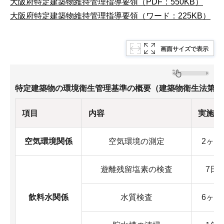
大阪府特定建築物維持管理指導要領（PDF：550KB）
大阪府特定建築物維持管理指導要領（ワード：225KB）
画面サイズで表示
特定建築物の環境衛生管理基準の概要（建築物衛生法第4
項目
内容
実施回
空気環境関係
空気環境の測定
2ヶ月
遊離残留塩素の検査
7日
飲料水関係
水質検査
6ヶ月