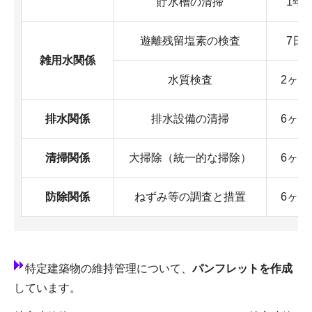
貯水槽の清掃
1年
遊離残留塩素の検査
7日
雑用水関係
水質検査
2ヶ月
排水関係
排水設備の清掃
6ヶ月
清掃関係
大掃除（統一的な掃除）
6ヶ月
防除関係
ねずみ等の調査と措置
6ヶ月
特定建築物の維持管理について、
パンフレットを作成
しています。