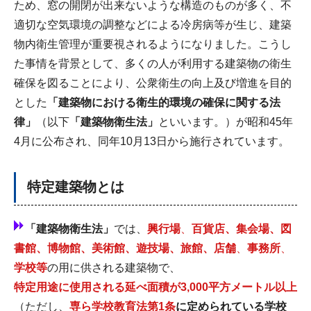
ため、窓の開閉が出来ないような構造のものが多く、不
適切な空気環境の調整などによる冷房病等が生じ、建築
物内衛生管理が重要視されるようになりました。こうし
た事情を背景として、多くの人が利用する建築物の衛生
確保を図ることにより、公衆衛生の向上及び増進を目的
とした
「建築物における衛生的
環境の確保に関する法
律」
（以下
「建築物衛生法」
といいます。）が昭和45年
4月に公布され、同年10月13日から施行されています。
特定建築物とは
「建築物衛生法」
では、
興行場
、
百貨店、集会場、図
書館、博物館、美術館、遊技場、旅館、店舗
、
事務所
、
学校等
の用に供される建築物で、
特定用途に使用される延べ面積が3,000平方メートル以上
（ただし、
専ら学校教
育法第1条
に
定められている学校