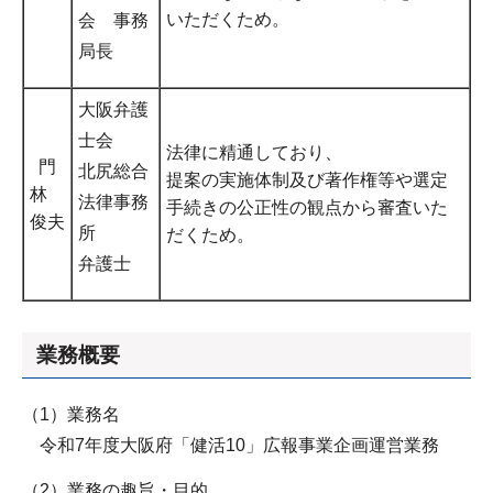
いただくため。
会 事務
局長
大阪弁護
士会
法律に精通しており、
門
北尻総合
提案の実施体制及び著作権等や選定
林
法律事務
手続きの公正性の観点から審査いた
俊夫
所
だくため。
弁護士
業務概要
（1）業務名
令和7年度大阪府「健活10」広報事業企画運営業務
（2）業務の趣旨・目的