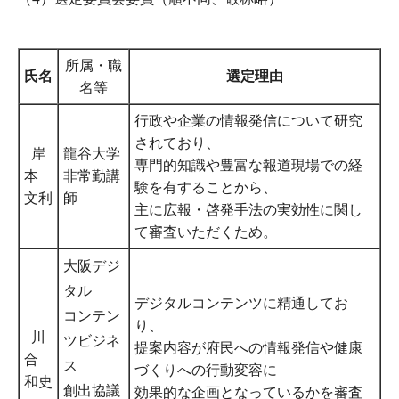
所属・職
氏名
選定理由
名等
行政や企業の情報発信について研究
されており、
岸
龍谷大学
専門的知識や豊富な報道現場での経
本
非常勤講
験を有することから、
文利
師
主に広報・啓発手法の実効性に関し
て審査いただくため。
大阪デジ
タル
デジタルコンテンツに精通してお
コンテン
り、
川
ツビジネ
提案内容が府民への情報発信や健康
合
ス
づくりへの行動変容に
和史
創出協議
効果的な企画となっているかを審査